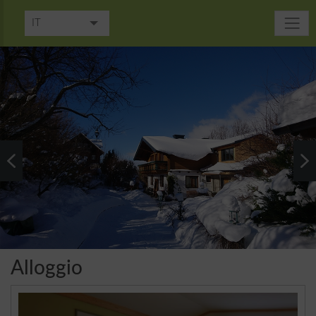
IT
DE
EN
FR
NL
Alloggio