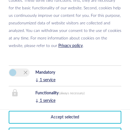
Si prega di attivare l'opzione “Funzionalità” nelle impostazioni dei
cookies. These serve two functions: first, they are necessary
cookie per la corretta visualizzazione della mappa
for the basic functionality of our website. Second, cookies help
us continuously improve our content for you. For this purpose,
Impostazioni dei cookie
pseudonymized data of website visitors are collected and
analyzed. You can withdraw your consent to the use of cookies
at any time. For more information about cookies on the
website, please refer to our
Privacy policy
.
Appartement Moosbrugger
Mandatory
Erich Moosbrugger
↓
1
service
Gumpenberg 33
Functionality
(always necessary)
8967 Haus
↓
1
service
E-Mail:
info@moosbrugger.co.at
Telefono
0043 664 9980762
Accept selected
Colofone
|
Recesso dal contratto di assicurazione viaggio
| 2026